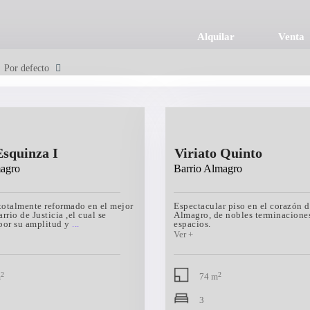
Alquilar
Venta
Por defecto
squinza I
Viriato Quinto
magro
Barrio Almagro
totalmente reformado en el mejor
Espectacular piso en el corazón d
arrio de Justicia ,el cual se
Almagro, de nobles terminacione
 por su amplitud y
...
espacios.
2
2
m
74 m
3