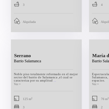
3
4
Alquilada
Alqui
Serrano
María d
Barrio Salamanca
Barrio Sal
Noble piso totalmente reformado en el mejor
Espectacula
sector del barrio de Salamanca ,el cual se
Salamanca, 
caracteriza por su amplitud
...
espacios.
2
2
125 m
76 m
3
2