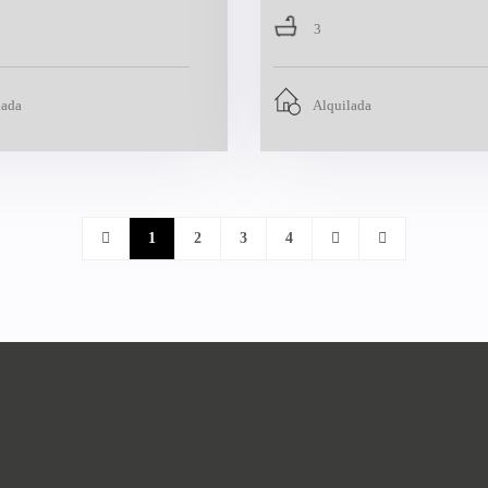
3
lada
Alquilada
1
2
3
4