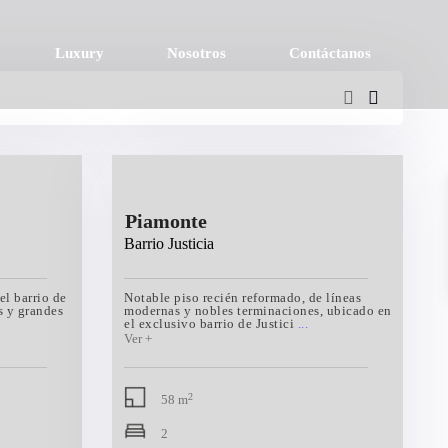
Luxury
Nosotros
Contáctanos
Piamonte
Barrio Justicia
el barrio de
Notable piso recién reformado, de líneas
s y grandes
modernas y nobles terminaciones, ubicado en
el exclusivo barrio de Justici
...
2
58 m
2