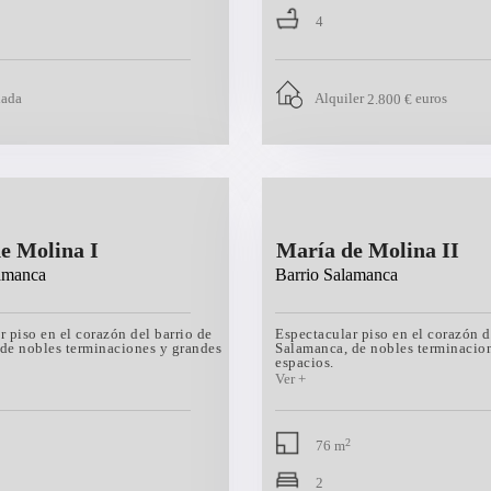
4
lada
Alquiler
euros
2.800 €
e Molina I
María de Molina II
amanca
Barrio Salamanca
r piso en el corazón del barrio de
Espectacular piso en el corazón d
de nobles terminaciones y grandes
Salamanca, de nobles terminacio
espacios.
2
76 m
2