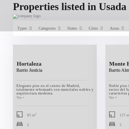
Properties listed in Usada
Types
Categories
States
Cities
Areas
Hortaleza
Monte E
Barrio Justicia
Barrio Al
Elegante piso en el centro de Madrid,
Noble piso 
totalmente reformado con materiales nobles y
sector del b
arquitectura moderna.
caracteriza
2
85 m
137 
2
3