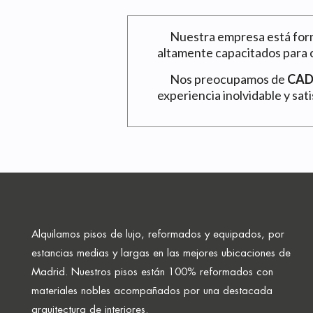
Nuestra empresa está for
altamente capacitados para c
Nos preocupamos de
CAD
experiencia inolvidable y sati
Alquilamos pisos de lujo, reformados y equipados, por
estancias medias y largas en las mejores ubicaciones de
Madrid. Nuestros pisos están 100% reformados con
materiales nobles acompañados por una destacada
arquitectura de interiores.